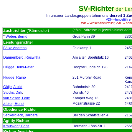
SV-Richter
der La
In unserer Landesgruppe stehen uns
derzeit 1 Zuc
VDH-Hundeführers
WB = Wesensbeurteiler, ZAP = abn
(eMail-Adresse ist jeweils hinter dem
Zuchtrichter
(*Körmeister)
*
Weber
, Bernd
Groß Parin 39
236
Leistungsrichter
Bölke Andreas
Feldkamp 1
2457
Dannenberg, Roswitha
Am alten Sportplatz 16
246
Flügge
, Jens-Peter
Hoopter Elbdeich 128
214
Flügge, Raino
251 Murphy Road
Ken
Kan
Gätje, Astrid
Bahnhofstr. 20
2410
Stock
s, Dirk
,
Dorfstr. 40
2478
von Sosen, Felix
Kamper Weg 13
2488
Zibler, Rene'
Mozartstrasse 22
248
Obedience-R
ichter
Seckerdieck, Barbara
Bei den Schafställen 4
2162
Agility-Richter
Krauskopf, Britta
Hermann-Löns-Str. 1
2556
Richter-Anwärter